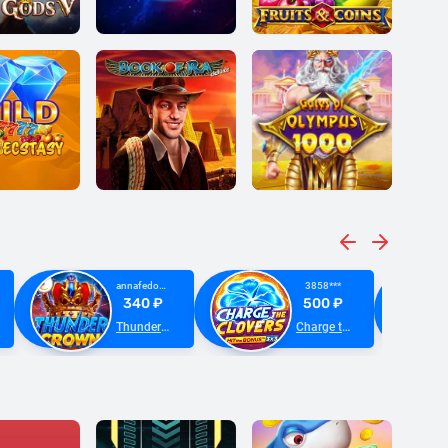
annafedos***
3858***
340
₽
500
₽
Thunder Crown
Charge the Clovers: Hit The Bonus