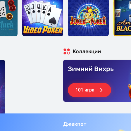
Коллекции
Зимний Вихрь
101 игра
Джекпот