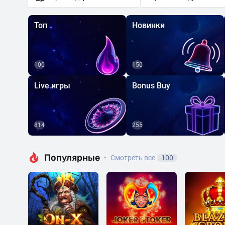
Топ
Новинки
100
150
Live игры
Bonus Buy
814
255
Популярные
•
Смотреть все
100