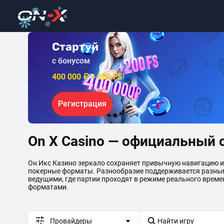
Стартуй
с бонусом
400 000 ₽ + 200 FS
!
Регистрация
On X Casino — официальный с
Он Икс Казино зеркало сохраняет привычную навигацию и 
покерные форматы. Разнообразие поддерживается разными
ведущими, где партии проходят в режиме реального врем
форматами.
Провайдеры