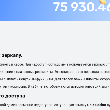
75 930.4
 зеркалу.
бинету и кассе. При недоступности домена используется зеркало с
инение и платежные реквизиты. Это снижает риск перехода на копи
ям выплат и бонусным функциям. Для столов важны лимиты, скорос
итов и комиссии. В кабинете отображаются история операций, акт
го доступа
овной домен временно недоступен. Актуальную ссылку
On X Casino
лу