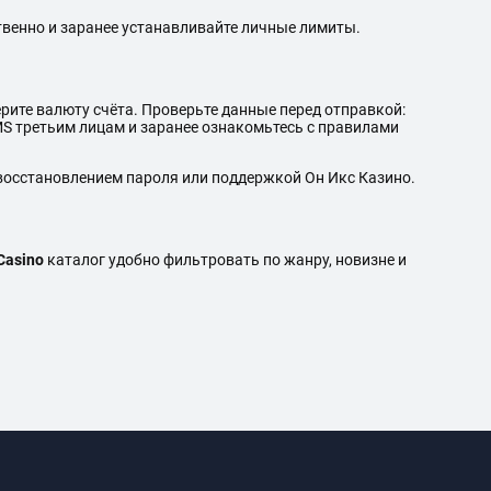
ственно и заранее устанавливайте личные лимиты.
берите валюту счёта. Проверьте данные перед отправкой:
MS третьим лицам и заранее ознакомьтесь с правилами
ь восстановлением пароля или поддержкой Он Икс Казино.
Casino
каталог удобно фильтровать по жанру, новизне и